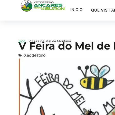
INICIO
QUE VISITA
Blog
· V Feira do Mel de Montaña
V Feira do Mel d
Xeodestino