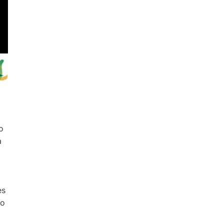
o
á
es
co