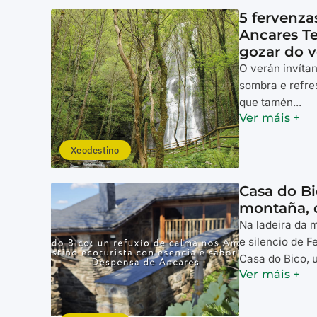
5 fervenz
Ancares Te
gozar do v
O verán invítan
sombra e refre
que tamén...
Ver máis +
Xeodestino
Casa do Bi
montaña, c
Na ladeira da 
e silencio de F
Casa do Bico, u
Ver máis +