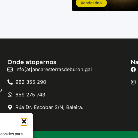
Xeodestino
Onde atoparnos
Na
info[at]ancaresterrasdeburon.gal
982 355 290
o
659 275 743
Rúa Dr. Escobar S/N, Baleira.
 cookies para