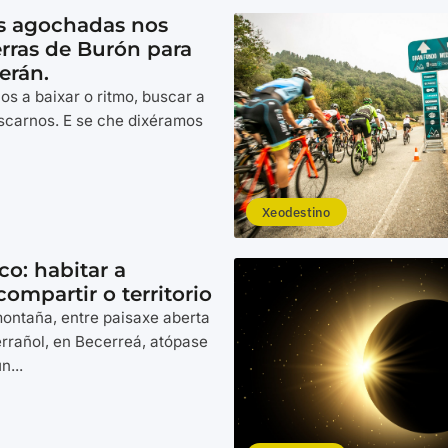
as agochadas nos
rras de Burón para
erán.
os a baixar o ritmo, buscar a
scarnos. E se che dixéramos
Xeodestino
co: habitar a
ompartir o territorio
montaña, entre paisaxe aberta
errañol, en Becerreá, atópase
n...