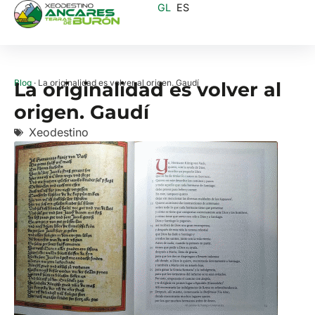
GL
ES
Blog
· La originalidad es volver al origen. Gaudí
La originalidad es volver al
origen. Gaudí
Xeodestino