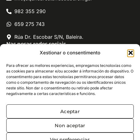
982 355 290
659 275 743
Rúa Dr. Escobar S/N, Baleira.
Nas nosas redes sociais
Xeodestino Ancares - Terras de Burón
Xestionar o consentimento
@ancaresterrasdeburon
Para ofrecer as mellores experiencias, empregamos tecnoloxías como
as cookies para almacenar e/ou acceder á información do dispositivo. O
consentimento para estas tecnoloxías permitiranos procesar datos
como o comportamento de navegación ou os identificadores únicos
neste sitio. Non dar o consentimento ou retiralo pode afectar
negativamente a certas características e funcións.
Xeodestino Ancares Terras de Burón © · Todos os dereitos
reservados
Aceptar
Aviso legal e política de privacidade
·
Política de cookies
Non aceptar
Ver preferencias