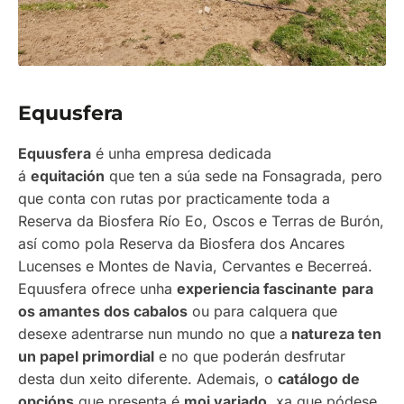
Equusfera
Equusfera
é unha empresa dedicada
á
equitación
que ten a súa sede na Fonsagrada, pero
que conta con rutas por practicamente toda a
Reserva da Biosfera Río Eo, Oscos e Terras de Burón,
así como pola Reserva da Biosfera dos Ancares
Lucenses e Montes de Navia, Cervantes e Becerreá.
Equusfera ofrece unha
experiencia fascinante
para
os amantes dos cabalos
ou para calquera que
desexe adentrarse nun mundo no que a
natureza ten
un papel primordial
e no que poderán desfrutar
desta dun xeito diferente. Ademais, o
catálogo de
opcións
que presenta é
moi variado
, xa que pódese