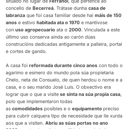
situado no lugar de
Ferrañol
, que pertence ao
concello de
Becerreá
. Trátase dunha
casa de
labranza
que foi casa familiar desde hai
máis de 150
anos
e estivo
habitada ata o 1970
e mantívose
con
uso agropecuario
ata o
2000
. Vinculada a este
último uso conserva aínda ao carón dúas
construcións dedicadas antigamente a palleira, portal
e cortes de gando.
A casa foi
reformada durante cinco anos
con todo o
agarimo e esmero do mundo pola súa propietaria
Chelo, neta de Consuelo, de quen herdou o nome e a
casa, e o seu marido José Luis. O obxectivo era
lograr que o que a visite
se sinta na súa propia casa
,
polo que implementaron todas
as
comodidades
posibles e o
equipamento
preciso
para cubrir calquera tipo de necesidade que lle xurda
aos que a visiten.
Abriu as súas portas no ano