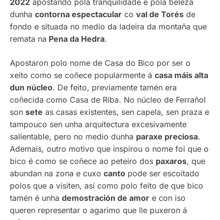
2022
apostando pola tranquilidade e pola beleza
dunha
contorna espectacular
co
val de Torés
de
fondo e situada no medio da ladeira da montaña que
remata na
Pena da Hedra
.
Apostaron polo nome de Casa do Bico por ser o
xeito como se coñece popularmente á
casa máis alta
dun núcleo
. De feito, previamente tamén era
coñecida como Casa de Riba. No núcleo de Ferrañol
son
sete
as casas existentes, sen capela, sen praza e
tampouco sen unha arquitectura excesivamente
salientable, pero no medio dunha
paraxe preciosa
.
Ademais, outro motivo que inspirou o nome foi que o
bico é como se coñece ao peteiro dos
paxaros
, que
abundan na zona e cuxo
canto
pode ser escoitado
polos que a visiten, así como polo feito de que bico
tamén é unha
demostración de amor
e con iso
queren representar o agarimo que lle puxeron á