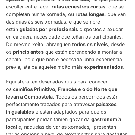
escoller entre facer
rutas ecuestres curtas
, que se
completan nunha xornada, ou
rutas longas
, que van
das dúas ás seis xornadas, e que sempre
están
guiadas por profesionais
dispostos a axudar
en calquera necesidade que teñan os participantes.
Do mesmo xeito, abranguen
todos os niveis
, desde
os
principiantes
que están aprendendo a montar a
cabalo, polo que non é necesaria unha experiencia
previa, ata xa aqueles moito máis
experimentados
.
Equusfera ten deseñadas rutas para coñecer
os
camiños Primitivo, Francés e o do Norte que
levan a Compostela
. Todos os percorridos están
perfectamente trazados para atravesar
paisaxes
inigualables
e están adaptados para que os
participantes poidan tamén gozar da
gastronomía
local
e, naquelas de varias xornadas, presentan
varias opcións a nivel de aloxamentos para desfrutar