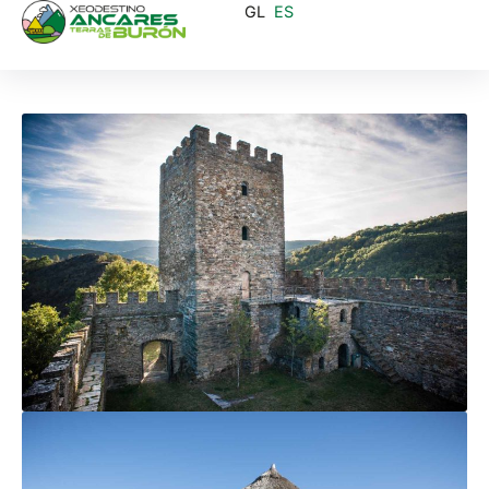
GL
ES