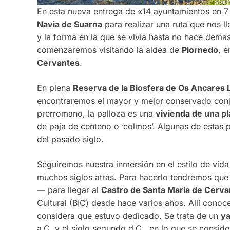
En esta nueva entrega de «14 ayuntamientos en 7 
Navia de Suarna
para realizar una ruta que nos l
y la forma en la que se vivía hasta no hace dema
comenzaremos visitando la aldea de
Piornedo
, e
Cervantes
.
En plena
Reserva de la Biosfera de Os Ancares
encontraremos el mayor y mejor conservado con
prerromano, la palloza es una
vivienda de una p
de paja de centeno o ‘colmos’. Algunas de estas 
del pasado siglo.
Seguiremos nuestra inmersión en el estilo de vid
muchos siglos atrás. Para hacerlo tendremos qu
— para llegar al
Castro de Santa María de Cerva
Cultural (BIC) desde hace varios años. Allí conoc
considera que estuvo dedicado. Se trata de un
ya
a.C. y el siglo segundo d.C., en lo que se consid