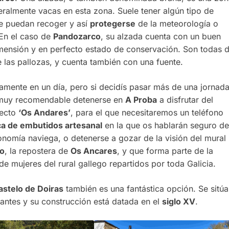
almente vacas en esta zona. Suele tener algún tipo de
se puedan recoger y así
protegerse
de la meteorología o
 En el caso de
Pandozarco
, su alzada cuenta con un buen
mensión y en perfecto estado de conservación. Son todas 
de las pallozas, y cuenta también con una fuente.
lamente en un día, pero si decidís pasar más de una jornad
 muy recomendable detenerse en
A Proba
a disfrutar del
yecto
‘Os Andares’
, para el que necesitaremos un teléfono
ca de embutidos artesanal
en la que os hablarán seguro de
ronomía naviega, o detenerse a gozar de la visión del mural
o
, la repostera de
Os Ancares
, y que forma parte de la
 de mujeres del rural gallego repartidos por toda Galicia.
astelo de Doiras
también es una fantástica opción. Se sitúa
antes y su construcción está datada en el
siglo XV
.