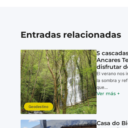
Entradas relacionadas
5 cascada
Ancares Te
disfrutar d
El verano nos i
la sombra y ref
que...
Ver más +
Geodestino
Casa do Bi