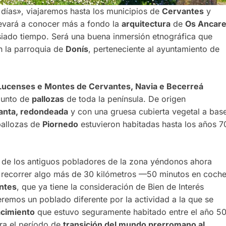
días», viajaremos hasta los municipios de
Cervantes
y
levará a conocer más a fondo la
arquitectura
de
Os Ancar
siado tiempo. Será una buena inmersión etnográfica que
n la parroquia de
Donís
, perteneciente al ayuntamiento de
 Lucenses e Montes de Cervantes, Navia e Becerreá
junto de
pallozas
de toda la península. De origen
lanta, redondeada
y con una gruesa cubierta vegetal a bas
pallozas de
Piornedo
estuvieron habitadas hasta los años 7
a de los antiguos pobladores de la zona yéndonos ahora
e recorrer algo más de 30 kilómetros —50 minutos en coch
ntes
, que ya tiene la consideración de Bien de Interés
eremos un poblado diferente por la actividad a la que se
cimiento
que estuvo seguramente habitado entre el año 5
era el período de
transición del mundo prerromano al