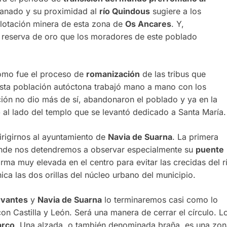
ganado y su proximidad al
río Quindous
sugiere a los
plotación minera de esta zona de
Os Ancares
. Y,
 reserva de oro que los moradores de este poblado
cómo fue el proceso de
romanización
de las tribus que
Esta población autóctona trabajó mano a mano con los
ión no dio más de sí, abandonaron el poblado y ya en la
o
al lado del templo que se levantó dedicado a Santa María.
irigirnos al ayuntamiento de
Navia de Suarna
. La primera
nde nos detendremos a observar especialmente su
puente
rma muy elevada en el centro para evitar las crecidas del r
ica las dos orillas del núcleo urbano del municipio.
vantes
y
Navia de Suarna
lo terminaremos casi como lo
con Castilla y León. Será una manera de cerrar el círculo. L
arco
. Una alzada, o también denominada braña, es una zon