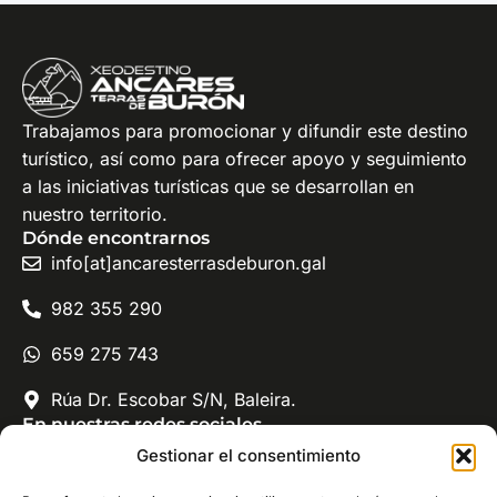
Trabajamos para promocionar y difundir este destino
turístico, así como para ofrecer apoyo y seguimiento
a las iniciativas turísticas que se desarrollan en
nuestro territorio.
Dónde encontrarnos
info[at]ancaresterrasdeburon.gal
982 355 290
659 275 743
Rúa Dr. Escobar S/N, Baleira.
En nuestras redes sociales
Xeodestino Ancares - Terras de Burón
Gestionar el consentimiento
@ancaresterrasdeburon