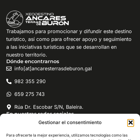
Trabajamos para promocionar y difundir este destino
turístico, así como para ofrecer apoyo y seguimiento
a las iniciativas turísticas que se desarrollan en
nuestro territorio.
Dónde encontrarnos
info[at]ancaresterrasdeburon.gal
982 355 290
659 275 743
Rúa Dr. Escobar S/N, Baleira.
En nuestras redes sociales
Xeodestino Ancares - Terras de Burón
Gestionar el consentimiento
@ancaresterrasdeburon
Para ofrecerte la mejor experiencia, utilizamos tecnologías como las