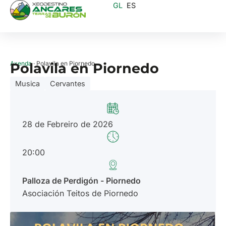
GL
ES
Axenda
· Polavila en Piornedo
Polavila en Piornedo
Musica
Cervantes
28 de Febreiro de 2026
20:00
Palloza de Perdigón - Piornedo
Asociación Teitos de Piornedo