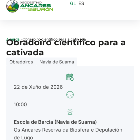
GL
ES
Axenda
· Obradoiro científico para a cativada
Obradoiro científico para a
cativada
Obradoiros
Navia de Suarna
22 de Xuño de 2026
10:00
Escola de Barcia (Navia de Suarna)
Os Ancares Reserva da Biosfera e Deputación
de Lugo