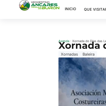
INICIO
QUE VISITA
Axenda
· Xornada do Días das L
Xornada d
Xornadas
Baleira