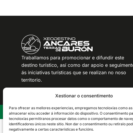
Traballamos para promocionar e difundir este
destino turístico, así como dar apoio e seguiment
ás iniciativas turísticas que se realizan no noso
territorio.
Xestionar o consentimento
Para ofrecer as mellores experiencias, empregamos tecnoloxías como as
Xeodestino Ancares Terras de Burón © · Todos os dereit
almacenar e/ou acceder á información do dispositivo. O consentimento pa
tecnoloxías permitiranos procesar datos como o comportamento de nave
identificadores únicos neste sitio. Non dar o consentimento ou retiralo pod
negativamente a certas características e funcións.