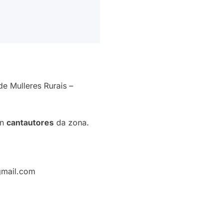
e Mulleres Rurais –
on
cantautores
da zona.
gmail.com