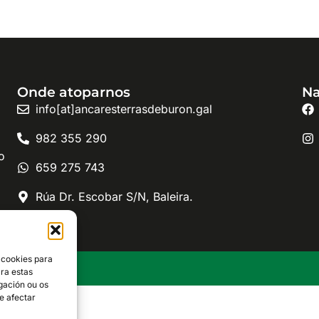
Onde atoparnos
Na
info[at]ancaresterrasdeburon.gal
982 355 290
o
659 275 743
Rúa Dr. Escobar S/N, Baleira.
 cookies para
os reservados
ra estas
gación ou os
e afectar