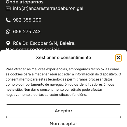
Onde atoparnos
info[at]ancaresterrasdeburon.gal
982 355 290
659 275 743
Rúa Dr. Escobar S/N, Baleira.
Nas nosas redes sociais
Xeodestino Ancares - Terras de Burón
Xestionar o consentimento
@ancaresterrasdeburon
Para ofrecer as mellores experiencias, empregamos tecnoloxías como
as cookies para almacenar e/ou acceder á información do dispositivo. O
consentimento para estas tecnoloxías permitiranos procesar datos
como o comportamento de navegación ou os identificadores únicos
neste sitio. Non dar o consentimento ou retiralo pode afectar
negativamente a certas características e funcións.
Xeodestino Ancares Terras de Burón © · Todos os dereitos
reservados
Aceptar
Aviso legal e política de privacidade
·
Política de cookies
Non aceptar