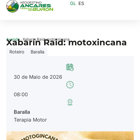
GL
ES
Axenda
· Xabarín Raid: motoxincana
Xabarín Raid: motoxincana
Roteiro
Baralla
30 de Maio de 2026
08:00
Baralla
Terapia Motor