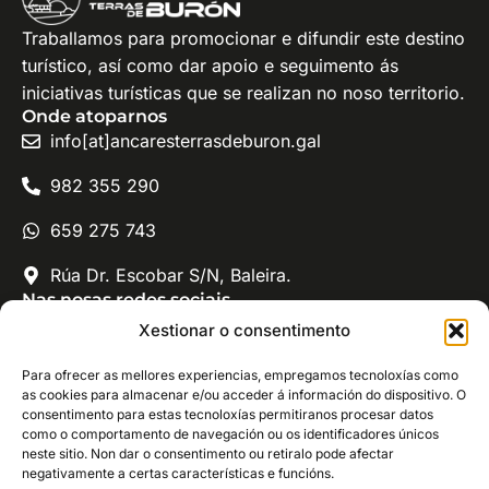
Traballamos para promocionar e difundir este destino
turístico, así como dar apoio e seguimento ás
iniciativas turísticas que se realizan no noso territorio.
Onde atoparnos
info[at]ancaresterrasdeburon.gal
982 355 290
659 275 743
Rúa Dr. Escobar S/N, Baleira.
Nas nosas redes sociais
Xeodestino Ancares - Terras de Burón
Xestionar o consentimento
@ancaresterrasdeburon
Para ofrecer as mellores experiencias, empregamos tecnoloxías como
as cookies para almacenar e/ou acceder á información do dispositivo. O
consentimento para estas tecnoloxías permitiranos procesar datos
como o comportamento de navegación ou os identificadores únicos
neste sitio. Non dar o consentimento ou retiralo pode afectar
negativamente a certas características e funcións.