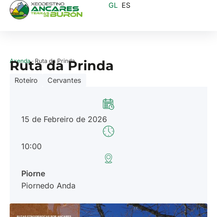
GL
ES
Axenda
· Ruta da Prinda
Ruta da Prinda
Roteiro
Cervantes
15 de Febreiro de 2026
10:00
Piorne
Piornedo Anda