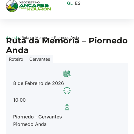
GL
ES
Axenda
· Ruta da Memoria – Piornedo Anda
Ruta da Memoria – Piornedo
Anda
Roteiro
Cervantes
8 de Febreiro de 2026
10:00
Piornedo - Cervantes
Piornedo Anda