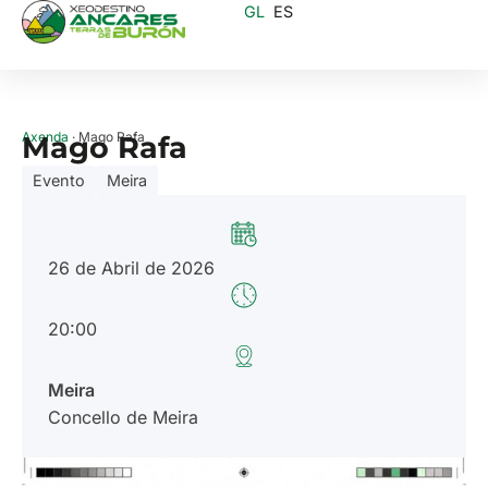
GL
ES
Axenda
· Mago Rafa
Mago Rafa
Evento
Meira
26 de Abril de 2026
20:00
Meira
Concello de Meira