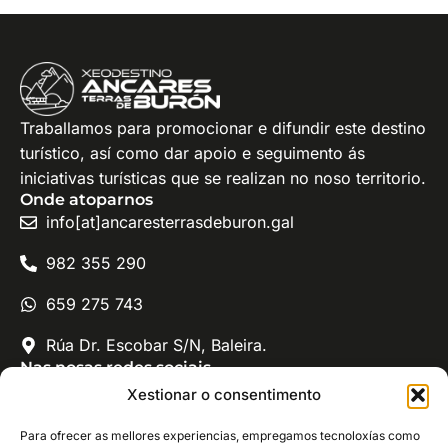
Traballamos para promocionar e difundir este destino
turístico, así como dar apoio e seguimento ás
iniciativas turísticas que se realizan no noso territorio.
Onde atoparnos
info[at]ancaresterrasdeburon.gal
982 355 290
659 275 743
Rúa Dr. Escobar S/N, Baleira.
Nas nosas redes sociais
Xeodestino Ancares - Terras de Burón
Xestionar o consentimento
@ancaresterrasdeburon
Para ofrecer as mellores experiencias, empregamos tecnoloxías como