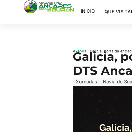
INICIO
QUE VISITA
Axenda
· Galicia, porta da entr
Galicia, 
DTS Anca
Xornadas
Navia de Su