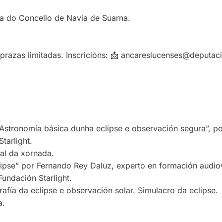
a do Concello de Navia de Suarna.
n prazas limitadas. Inscricións: 📩 ancareslucenses@deputac
“Astronomía básica dunha eclipse e observación segura”, p
tarlight.
ial da xornada.
lipse” por Fernando Rey Daluz, experto en formación audiov
 Fundación Starlight.
rafía da eclipse e observación solar. Simulacro da eclipse.
a.