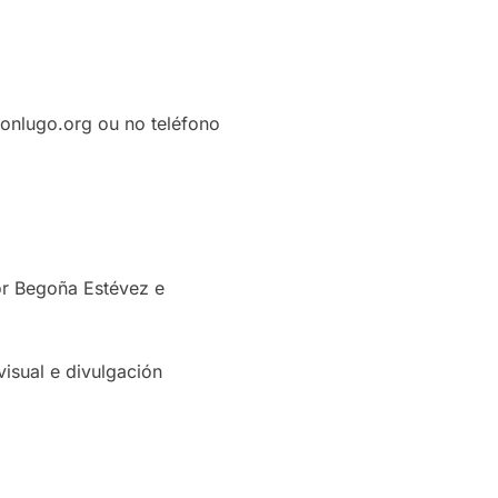
ionlugo.org ou no teléfono
or Begoña Estévez e
isual e divulgación