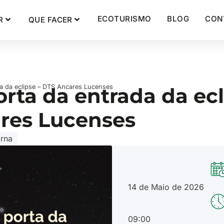
ECOTURISMO
BLOG
CON
R
QUE FACER
ada da eclipse – DTS Ancares Lucenses
porta da entrada da ecl
res Lucenses
arna
14 de Maio de 2026
09:00