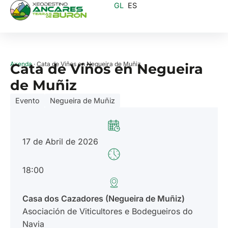
GL
ES
Axenda
· Cata de Viños en Negueira de Muñiz
Cata de Viños en Negueira
de Muñiz
Evento
Negueira de Muñiz
17 de Abril de 2026
18:00
Casa dos Cazadores (Negueira de Muñiz)
Asociación de Viticultores e Bodegueiros do
Navia