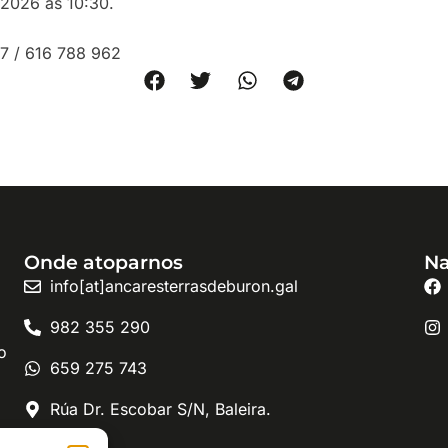
 2026 ás 10:30.
77 / 616 788 962
Onde atoparnos
Na
info[at]ancaresterrasdeburon.gal
982 355 290
o
659 275 743
Rúa Dr. Escobar S/N, Baleira.