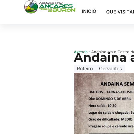
INICIO
QUE VISITA
Axenda
· Andaina ata o Castro d
Andaina a
Roteiro
Cervantes